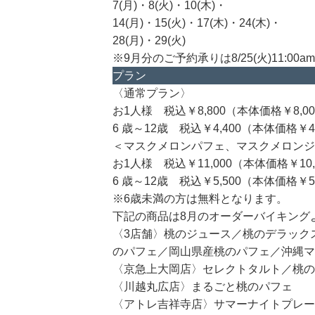
7(月)・8(火)・10(木)・
14(月)・15(火)・17(木)・24(木)・
28(月)・29(火)
※9月分のご予約承りは8/25(火)11:0
プラン
〈通常プラン〉
お1人様 税込￥8,800（本体価格￥8,00
6 歳～12歳 税込￥4,400（本体価格￥4,
＜マスクメロンパフェ、マスクメロンジ
お1人様 税込￥11,000（本体価格￥10,
6 歳～12歳 税込￥5,500（本体価格￥5,
※6歳未満の方は無料となります。
下記の商品は8月のオーダーバイキング
〈3店舗〉桃のジュース／桃のデラックス・
のパフェ／岡山県産桃のパフェ／沖縄マ
〈京急上大岡店〉セレクトタルト／桃の
〈川越丸広店〉まるごと桃のパフェ
〈アトレ吉祥寺店〉サマーナイトプレー