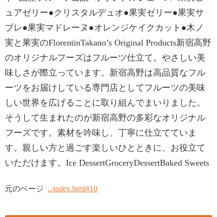
ュアゼリー●クリスタルデュオ●果実ゼリー●果実サ
ブレ●果実マドレーヌ●オレンジケイクカット●木ノ
実と果実のFlorentinTakano’s Original Products新宿高野
のオリジナルフーズはフルーツ仕立て。やさしい美
味しさが際立っています。新宿高野は高品質なフル
ーツをお届けしている専門店としてフルーツの美味
しい世界を広げることに取り組んでまいりました。
そうして生まれたのが新宿高野の多彩なオリジナル
フーズです。素材を吟味し、丁寧に仕立てていま
す。親しい方と過ごす楽しいひとときに、お役立て
いただけます。Ice DessertGroceryDessertBaked Sweets
元のページ
../index.html#10