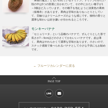
「果物の魔王」ともいわれているドリアン。ドリアンのかたい
殻の中は5つの部屋に分かれていて、その中にかたい種子が1
～3個ほど入っています。その種子を包むように淡黄色の果肉
（仮種衣）があります。果肉は甘味がありねっとりとしてい
て、舌触りはクリームチーズのような感じです。独特の香りと
濃厚な味わいは好き嫌いが分かれるところです。
モンキーバナナ
「セニョリータ」という品種のバナナで、ずんぐりとした形で
長さが7～9cmほどの小さくてかわいいバナナです。皮は薄
く、果肉はやわらかくて濃厚な甘味があります。小さいので、
スナック感覚で食べられるバナナとして小さな子供にもお勧め
です。
フルーツカレンダーに戻る
PAGE TOP