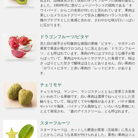
込まれ、品種改良されて現在のキウイフルーツの原種が誕生し
ました。1950年代に形がニュージーランドの国鳥である「キ
ウイバード」からこの名前が付いたと言われています。果肉は
美しいエメラエルドグリーンで甘みと酸味のバランスが良く、
種のプチプチとした食感と合わせ、さわやかな味が口いっぱい
に広がります。
ドラゴンフルーツ/ピタヤ
見た目の派手さが印象的な南国の果物「ピタヤ」。サボテンの
果実で果皮が竜のウロコのように見えるため「ドラゴンフルー
ツ」とも呼ばれています。果肉の中にはゴマのような種子が散
らばっていて、果肉はやわらかくサクサクした食感です。味は
さっぱりとした甘さで酸味はほとんどありません。白い果肉の
「ホワイトピタヤ」と赤い果肉の「レッドピタヤ」がありま
す。
チェリモヤ
チェリモヤは、マンゴー、マンゴスチンとともに世界三大美果
といわれている果物です。白い果肉は濃厚でねっとりとした舌
触りをしていて、味は甘くてやや酸味があります。バナナ風味
やパパイヤ風味、パイナップル風味など、いろいろな果物にた
とえて表現され、「森のアイスクリーム」とも呼ばれます。
スターフルーツ
スターフルーツは、カットした断面が星形（五稜形）に見える
ことからこのような名前が付けられました。黄色い果肉はジュ