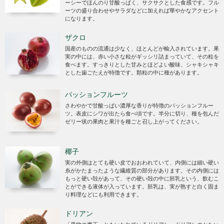
ーシーでほんのり甘酸っぱく、サクサクとした食感です。フル
ーツの盛り合わせやサラダなどに加えれば華やかなアクセント
になります。
ザクロ
国産のものの流通は少なく、ほとんどが輸入されています。果
実の中には、赤い小さな粒がギッシリ詰まっていて、その粒を
食べます。すっきりとした甘みとほどよい酸味、シャキシャキ
とした歯ごたえが特徴です。顆粒の中に種があります。
パッションフルーツ
さわやかで甘酸っぱい濃厚な香りが特徴のパッションフルー
ツ。表皮にシワが出たら食べ頃です。半分に切り、種を包んだ
ゼリー状の果肉と果汁を種ごと召し上がってください。
椰子
実の外側はとても硬い皮でおおわれていて、内側には細い硬い
糸がかたまったような繊維質の部分があります。その内側には
もっと硬い殻があって、その硬い殻の中に胚乳という、飲むこ
とができる液体が入っています。胚乳は、実が熟すと白く固ま
り料理などにも利用できます。
ドリアン