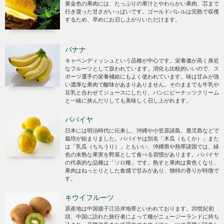
黄金色の果肉には、たっぷりの果汁とやわらかい果肉、芯まで
行き渡った甘さがいっぱいです。ゴールドバレルは完熟で収穫
するため、早めにお召し上がりいただけます。
バナナ
キャベンディッシュという品種が中心です。栄養価が高く身近
なフルーツとして扱われています。消化も比較的いいので、ス
ポーツ選手の栄養補給にもよく使われています。味は甘みが強
い濃厚な果肉で酸味があまりありません。そのままでも牛乳や
豆乳と合わせてジュースにしたり、パンにピーナッツクリーム
と一緒に挟んだりしても美味しく召し上がれます。
パパイヤ
日本には明治時代に伝来し、沖縄や小笠原諸島、鹿児島などで
栽培が始まりました。パパイヤは別名「木瓜（もくか）」また
は「乳瓜（ちちうり）」ともいい、沖縄県や熱帯諸国では、緑
色の未熟な果実を野菜として食べる習慣があります。パパイヤ
の代表的な品種は「ソロ種」です。熟すと果肉は黄色くなり、
果肉はねっとりとした食感で甘みがあり、独特の香りが特徴で
す。
キウイフルーツ
原産地は中国揚子江沿岸地帯といわれております。20世紀初
頭、中国に訪れた旅行者によって種がニュージーランドに持ち