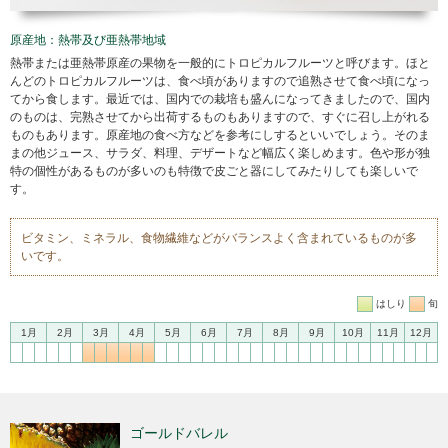
原産地：熱帯及び亜熱帯地域
熱帯または亜熱帯原産の果物を一般的にトロピカルフルーツと呼びます。ほと
んどのトロピカルフルーツは、食べ頃がありますので追熟させて食べ頃になっ
てから食します。最近では、国内での栽培も盛んになってきましたので、国内
のものは、完熟させてから出荷するものもありますので、すぐに召し上がれる
ものもあります。原産地の食べ方などを参考にしするといいでしょう。そのま
まの他ジュース、サラダ、料理、デザートなど幅広く楽しめます。色や形が独
特の個性があるものが多いのも特徴で皮ごと器にしてみたりしても楽しいで
す。
ビタミン、ミネラル、食物繊維などがバランスよく含まれているものが多
いです。
はしり
旬
1月
2月
3月
4月
5月
6月
7月
8月
9月
10月
11月
12月
ゴールドバレル