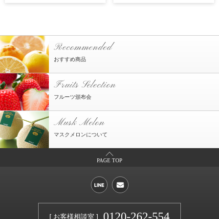
Recommended
おすすめ商品
Fruits Selection
フルーツ頒布会
Musk Melon
マスクメロンについて
PAGE TOP
0120-262-554
[ お客様相談室 ]